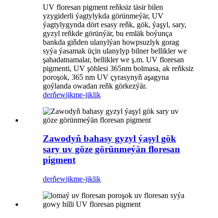
UV floresan pigment reňksiz täsir bilen
yzygiderli ýagtylykda görünmeýär, UV
ýagtylygynda dört esasy reňk, gök, ýaşyl, sary,
gyzyl reňkde görünýär, bu emläk boýunça
bankda giňden ulanylýan howpsuzlyk gorag
syýa ýasamak üçin ulanylyp bilner bellikler we
şahadatnamalar, bellikler we ş.m. UV floresan
pigmenti, UV şöhlesi 365nm bolmasa, ak reňksiz
poroşok, 365 nm UV çyrasynyň aşagyna
goýlanda owadan reňk görkezýär.
derňew
jikme-jiklik
Zawodyň bahasy gyzyl ýaşyl gök
sary uv göze görünmeýän floresan
pigment
derňew
jikme-jiklik