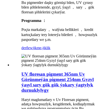
Bu pigmentler daşky görnüşi bilen, UV çyrasy
bilen şöhlelenende, gyzyl, ýaşyl ， sary ， gök
floresan şöhlelerini çykarýar.
Programma ：
Poçta markalary ， walýuta bellikleri ， kredit
kartoçkalary tery lotereýa biletleri ， howpsuzlyk
pasportlary we ş.m.
derňew
jikme-jiklik
UV floresan pigment 365nm Uv
Görünmeýän pigment 254nm Gyzyl
ýaşyl sary gök gök ýokary ýagtylyk
durnuklylygy
Haryt maglumatlary v Uv Floresan pigment,
adatça howpsuzlyk, kesgitlemek, kodlaşdyrmak
we galplaşdyryş programmalary üçin.Bu