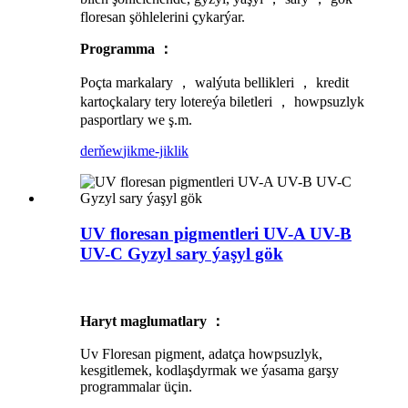
floresan şöhlelerini çykarýar.
Programma ：
Poçta markalary ， walýuta bellikleri ， kredit
kartoçkalary tery lotereýa biletleri ， howpsuzlyk
pasportlary we ş.m.
derňew
jikme-jiklik
UV floresan pigmentleri UV-A UV-B
UV-C Gyzyl sary ýaşyl gök
Haryt maglumatlary ：
Uv Floresan pigment, adatça howpsuzlyk,
kesgitlemek, kodlaşdyrmak we ýasama garşy
programmalar üçin.