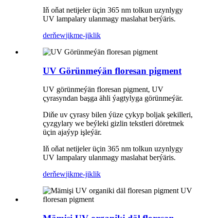
Iň oňat netijeler üçin 365 nm tolkun uzynlygy
UV lampalary ulanmagy maslahat berýäris.
derňew
jikme-jiklik
UV Görünmeýän floresan pigment
UV görünmeýän floresan pigment, UV
çyrasyndan başga ähli ýagtylyga görünmeýär.
Diňe uv çyrasy bilen ýüze çykyp boljak şekilleri,
çyzgylary we beýleki gizlin tekstleri döretmek
üçin ajaýyp işleýär.
Iň oňat netijeler üçin 365 nm tolkun uzynlygy
UV lampalary ulanmagy maslahat berýäris.
derňew
jikme-jiklik