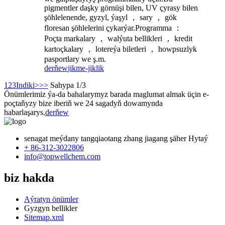
pigmentler daşky görnüşi bilen, UV çyrasy bilen
şöhlelenende, gyzyl, ýaşyl ， sary ， gök
floresan şöhlelerini çykarýar.Programma ：
Poçta markalary ， walýuta bellikleri ， kredit
kartoçkalary ， lotereýa biletleri ， howpsuzlyk
pasportlary we ş.m.
derňew
jikme-jiklik
1
2
3
Indiki>
>>
Sahypa 1/3
Önümlerimiz ýa-da bahalarymyz barada maglumat almak üçin e-
poçtaňyzy bize iberiň we 24 sagadyň dowamynda
habarlaşarys.
derňew
senagat meýdany tangqiaotang zhang jiagang şäher Hytaý
+ 86-312-3022806
info@topwellchem.com
biz hakda
Aýratyn önümler
Gyzgyn bellikler
Sitemap.xml