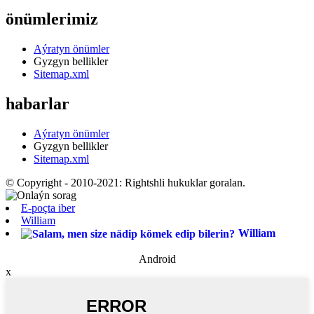
önümlerimiz
Aýratyn önümler
Gyzgyn bellikler
Sitemap.xml
habarlar
Aýratyn önümler
Gyzgyn bellikler
Sitemap.xml
© Copyright - 2010-2021: Rightshli hukuklar goralan.
E-poçta iber
William
William
Android
x