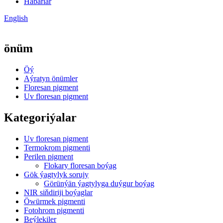
Habarlar
English
önüm
Öý
Aýratyn önümler
Floresan pigment
Uv floresan pigment
Kategoriýalar
Uv floresan pigment
Termokrom pigmenti
Perilen pigment
Flokary floresan boýag
Gök ýagtylyk sorujy
Görünýän ýagtylyga duýgur boýag
NIR siňdiriji boýaglar
Öwürmek pigmenti
Fotohrom pigmenti
Beýlekiler