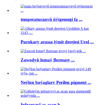
temperaturanyň üýtgemegi fa ...
Purokary arassa iýmit derejesi Urol ...
Zawodyň lomaý floresasy ...
Neýlon boýaglary Perilen pigment ...
Infragyzyl aç-açan b ...