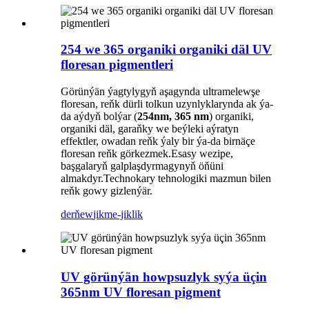
254 we 365 organiki organiki däl UV
floresan pigmentleri
Görünýän ýagtylygyň aşagynda ultramelewşe
floresan, reňk dürli tolkun uzynlyklarynda ak ýa-
da aýdyň bolýar (
254nm, 365 nm
) organiki,
organiki däl, garaňky we beýleki aýratyn
effektler, owadan reňk ýaly bir ýa-da birnäçe
floresan reňk görkezmek.Esasy wezipe,
başgalaryň galplaşdyrmagynyň öňüni
almakdyr.Technokary tehnologiki mazmun bilen
reňk gowy gizlenýär.
derňew
jikme-jiklik
UV görünýän howpsuzlyk syýa üçin
365nm UV floresan pigment