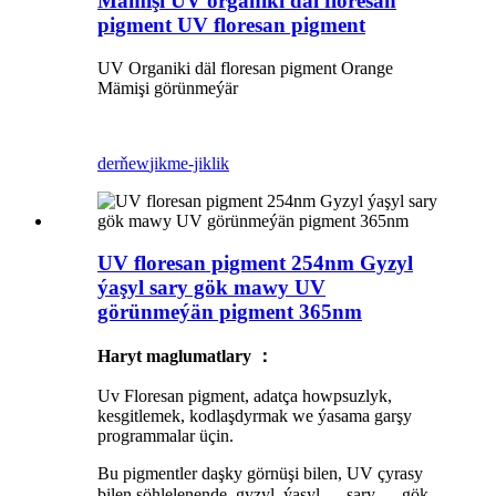
Mämişi UV organiki däl floresan
pigment UV floresan pigment
UV Organiki däl floresan pigment Orange
Mämişi görünmeýär
derňew
jikme-jiklik
UV floresan pigment 254nm Gyzyl
ýaşyl sary gök mawy UV
görünmeýän pigment 365nm
Haryt maglumatlary ：
Uv Floresan pigment, adatça howpsuzlyk,
kesgitlemek, kodlaşdyrmak we ýasama garşy
programmalar üçin.
Bu pigmentler daşky görnüşi bilen, UV çyrasy
bilen şöhlelenende, gyzyl, ýaşyl ， sary ， gök