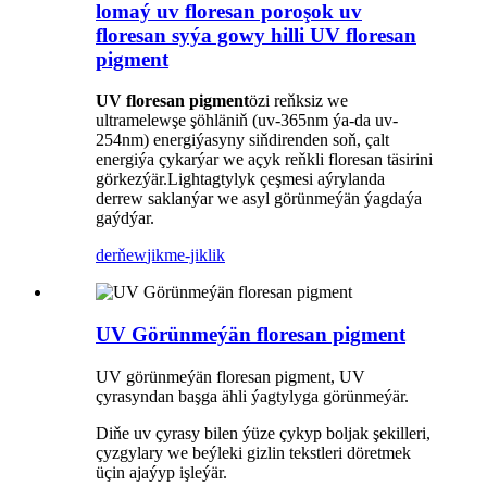
lomaý uv floresan poroşok uv
floresan syýa gowy hilli UV floresan
pigment
UV floresan pigment
özi reňksiz we
ultramelewşe şöhläniň (uv-365nm ýa-da uv-
254nm) energiýasyny siňdirenden soň, çalt
energiýa çykarýar we açyk reňkli floresan täsirini
görkezýär.Lightagtylyk çeşmesi aýrylanda
derrew saklanýar we asyl görünmeýän ýagdaýa
gaýdýar.
derňew
jikme-jiklik
UV Görünmeýän floresan pigment
UV görünmeýän floresan pigment, UV
çyrasyndan başga ähli ýagtylyga görünmeýär.
Diňe uv çyrasy bilen ýüze çykyp boljak şekilleri,
çyzgylary we beýleki gizlin tekstleri döretmek
üçin ajaýyp işleýär.