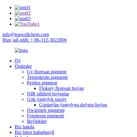
info@topwellchem.com
Bize jaň ediň: + 86-312-3022806
Öý
Önümler
Uv floresan pigment
Termokrom pigmenti
Perilen pigment
Flokary floresan boýag
NIR siňdiriji boýaglar
Gök ýagtylyk sorujy
Görünýän ýagtylyga duýgur boýag
Öwürmek pigmenti
Fotohrom pigmenti
Beýlekiler
Biz hakda
Biz bilen habarlaşyň