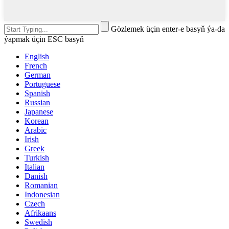
Gözlemek üçin enter-e basyň ýa-da
ýapmak üçin ESC basyň
English
French
German
Portuguese
Spanish
Russian
Japanese
Korean
Arabic
Irish
Greek
Turkish
Italian
Danish
Romanian
Indonesian
Czech
Afrikaans
Swedish