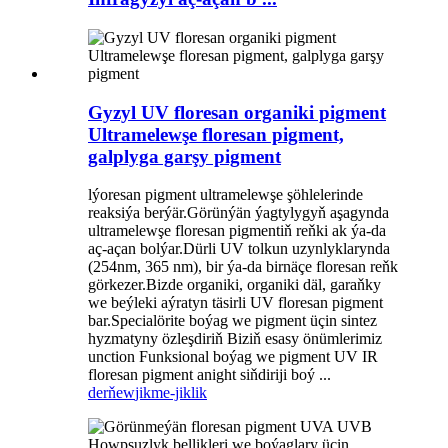
Gyzyl UV floresan organiki pigment
Ultramelewşe floresan pigment,
galplyga garşy pigment
lýoresan pigment ultramelewşe şöhlelerinde
reaksiýa berýär.Görünýän ýagtylygyň aşagynda
ultramelewşe floresan pigmentiň reňki ak ýa-da
aç-açan bolýar.Dürli UV tolkun uzynlyklarynda
(254nm, 365 nm), bir ýa-da birnäçe floresan reňk
görkezer.Bizde organiki, organiki däl, garaňky
we beýleki aýratyn täsirli UV floresan pigment
bar.Specialörite boýag we pigment üçin sintez
hyzmatyny özleşdiriň Biziň esasy önümlerimiz
unction Funksional boýag we pigment UV IR
floresan pigment anight siňdiriji boý ...
derňew
jikme-jiklik