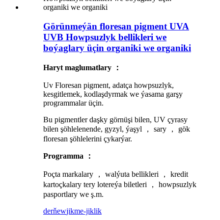
Görünmeýän floresan pigment UVA
UVB Howpsuzlyk bellikleri we
boýaglary üçin organiki we organiki
Haryt maglumatlary ：
Uv Floresan pigment, adatça howpsuzlyk,
kesgitlemek, kodlaşdyrmak we ýasama garşy
programmalar üçin.
Bu pigmentler daşky görnüşi bilen, UV çyrasy
bilen şöhlelenende, gyzyl, ýaşyl ， sary ， gök
floresan şöhlelerini çykarýar.
Programma ：
Poçta markalary ， walýuta bellikleri ， kredit
kartoçkalary tery lotereýa biletleri ， howpsuzlyk
pasportlary we ş.m.
derňew
jikme-jiklik