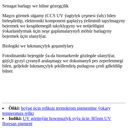
Senagat barlagy we hiline gözegçilik
Maşyn görmek ulgamy (CCS UV ýagtylyk çeşmesi ýaly) bilen
birleşdirilip, elektroniki komponent gaplaýyş ýeliminiň tapylmagyny
bejermek we kesgitlemegiň takyklygyny we netijeliligini
ýokarlandyrmak üçin neşe gaplamalarynyň möhür barlagyny
bejermek üçin ulanylýar.
Biologiki we lukmançylyk goşundylary
Fotodinamiki bejergide ýa-da biomarkerde gözlegde ulanylýar,
güýçli gyzyl çyranyň aralaşmagy we dokumanyň pes zeperlenmegi
bilen, geljekde lukmançylyk şekillendiriş pudagyna çenli giňeldilip
bilner.
Öňki:
boýag üçin reňksiz termokrom pigmentine ýokary
temperatura reňki
Indiki:
UV görünýän howpsuzlyk syýa üçin 365nm UV
floresan pigment