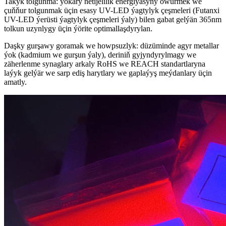
Takyk tolgunma: ýokary netijelilik energiýasyny öwürmek we
çuňňur tolgunmak üçin esasy UV-LED ýagtylyk çeşmeleri (Futanxi
UV-LED ýerüsti ýagtylyk çeşmeleri ýaly) bilen gabat gelýän 365nm
tolkun uzynlygy üçin ýörite optimallaşdyrylan.
Daşky gurşawy goramak we howpsuzlyk: düzüminde agyr metallar
ýok (kadmium we gurşun ýaly), deriniň gyjyndyrylmagy we
zäherlenme synaglary arkaly RoHS we REACH standartlaryna
laýyk gelýär we sarp ediş harytlary we gaplaýyş meýdanlary üçin
amatly.