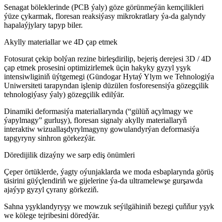
Senagat böleklerinde (PCB ýaly) göze görünmeýän kemçilikleri
ýüze çykarmak, floresan reaksiýasy mikrokratlary ýa-da galyndy
hapalaýjylary tapyp biler.
Akylly materiallar we 4D çap etmek
Fotosurat çekip bolýan rezine birleşdirilip, bejeriş derejesi 3D / 4D
çap etmek prosesini optimizirlemek üçin hakyky gyzyl yşyk
intensiwliginiň üýtgemegi (Gündogar Hytaý Ylym we Tehnologiýa
Uniwersiteti tarapyndan işlenip düzülen fosforesensiýa gözegçilik
tehnologiýasy ýaly) gözegçilik edilýär.
Dinamiki deformasiýa materiallarynda (“gülüň açylmagy we
ýapylmagy” gurluşy), floresan signaly akylly materiallaryň
interaktiw wizuallaşdyrylmagyny gowulandyrýan deformasiýa
tapgyryny sinhron görkezýär.
Döredijilik dizaýny we sarp ediş önümleri
Çeper örtüklerde, ýagty oýunjaklarda we moda esbaplarynda görüş
täsirini güýçlendiriň we gijelerine ýa-da ultramelewşe gurşawda
ajaýyp gyzyl çyrany görkeziň.
Sahna yşyklandyryşy we mowzuk seýilgähiniň bezegi çuňňur yşyk
we kölege tejribesini döredýär.