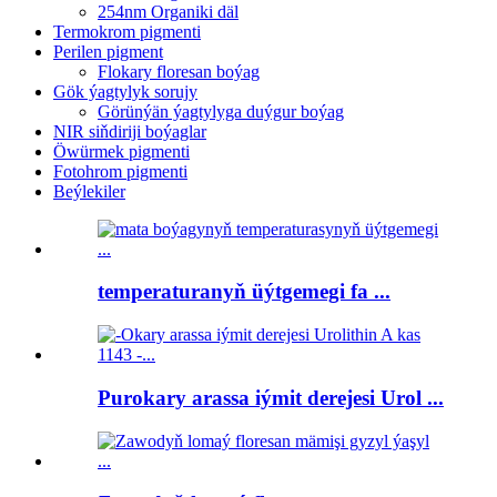
254nm Organiki däl
Termokrom pigmenti
Perilen pigment
Flokary floresan boýag
Gök ýagtylyk sorujy
Görünýän ýagtylyga duýgur boýag
NIR siňdiriji boýaglar
Öwürmek pigmenti
Fotohrom pigmenti
Beýlekiler
temperaturanyň üýtgemegi fa ...
Purokary arassa iýmit derejesi Urol ...