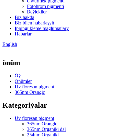
Öwürmek pigmenti
Fotohrom pigmenti
Beýlekiler
Biz hakda
Biz bilen habarlaşyň
Ippingükleme maglumatlary
Habarlar
English
önüm
Öý
Önümler
Uv floresan pigment
365nm Orangic
Kategoriýalar
Uv floresan pigment
365nm Orangic
365nm Organiki däl
254nm Organiki