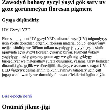
Zawodyň bahasy gyzyl ýaşyl gök sary uv
göze görünmeýän floresan pigment
Gysga düşündiriş:
UV Gyzyl Y3D
Floresan pigment UV gyzyl Y3D, ultramelewşe (UV) tolgundyryş
üçin ýörite döredilen organiki floresan material bolup, energiýany
netijeli siňdirip we 365nm tolkun uzynlygy ýagtylyk çeşmesiniň
aşagynda açyk gyzyl floresan çykaryp bilýär. Pigment ýokary
ýagtylygy, daşky gurşawy goramagy we giň utgaşyklygy
birleşdirýär we materiallary surata düşürmek, ýasama garşy bellikler,
dinamiki gözegçilik we döredijilik dizaýny, esasanam senagat UV-
LED ýagtylyk çeşmeleriniň tolkun uzynlygy talaplary üçin çalt
jogap we dowamly we durnukly floresan effektlerini üpjün edýär.
Bize e-poçta iberiň
Önümiň jikme-jigi