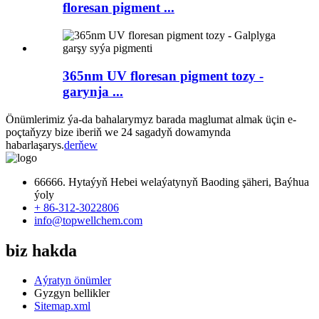
floresan pigment ...
365nm UV floresan pigment tozy -
garynja ...
Önümlerimiz ýa-da bahalarymyz barada maglumat almak üçin e-
poçtaňyzy bize iberiň we 24 sagadyň dowamynda
habarlaşarys.
derňew
66666. Hytaýyň Hebei welaýatynyň Baoding şäheri, Baýhua
ýoly
+ 86-312-3022806
info@topwellchem.com
biz hakda
Aýratyn önümler
Gyzgyn bellikler
Sitemap.xml