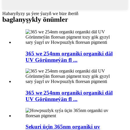
Habaryňyzy şu ýere ýazyň we bize iberiň
baglanyşykly önümler
365 we 254nm organiki organiki däl
UV Görünmeýän fl ...
365 we 254nm organiki organiki däl
UV Görünmeýän fl ...
Sekuri üçin 365nm organiki uv