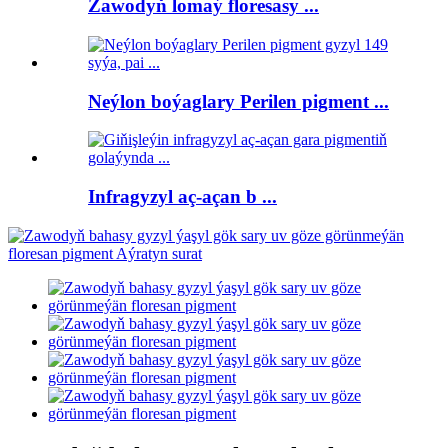
Zawodyň lomaý floresasy ...
Neýlon boýaglary Perilen pigment ...
Infragyzyl aç-açan b ...