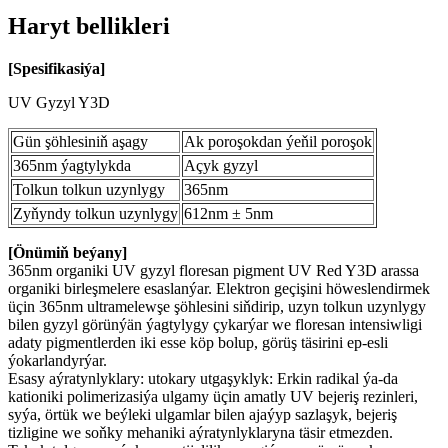
Haryt bellikleri
[
Spesifikasiýa
]
UV Gyzyl Y3D
Gün şöhlesiniň aşagy
Ak poroşokdan ýeňil poroşok
365nm ýagtylykda
Açyk gyzyl
Tolkun tolkun uzynlygy
365nm
Zyňyndy tolkun uzynlygy
612nm ± 5nm
[Önümiň beýany]
365nm organiki UV gyzyl floresan pigment UV Red Y3D arassa
organiki birleşmelere esaslanýar. Elektron geçişini höweslendirmek
üçin 365nm ultramelewşe şöhlesini siňdirip, uzyn tolkun uzynlygy
bilen gyzyl görünýän ýagtylygy çykarýar we floresan intensiwligi
adaty pigmentlerden iki esse köp bolup, görüş täsirini ep-esli
ýokarlandyrýar.
Esasy aýratynlyklary: utokary utgaşyklyk: Erkin radikal ýa-da
kationiki polimerizasiýa ulgamy üçin amatly UV bejeriş rezinleri,
syýa, örtük we beýleki ulgamlar bilen ajaýyp sazlaşyk, bejeriş
tizligine we soňky mehaniki aýratynlyklaryna täsir etmezden.