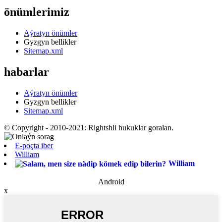
önümlerimiz
Aýratyn önümler
Gyzgyn bellikler
Sitemap.xml
habarlar
Aýratyn önümler
Gyzgyn bellikler
Sitemap.xml
© Copyright - 2010-2021: Rightshli hukuklar goralan.
E-poçta iber
William
William
Android
x