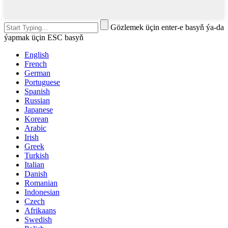
Gözlemek üçin enter-e basyň ýa-da
ýapmak üçin ESC basyň
English
French
German
Portuguese
Spanish
Russian
Japanese
Korean
Arabic
Irish
Greek
Turkish
Italian
Danish
Romanian
Indonesian
Czech
Afrikaans
Swedish