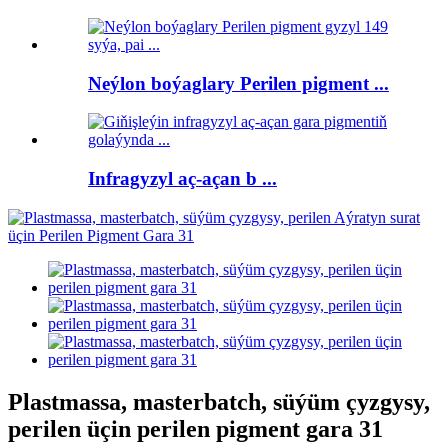
Neýlon boýaglary Perilen pigment ...
Infragyzyl aç-açan b ...
Plastmassa, masterbatch, süýüm çyzgysy,
perilen üçin perilen pigment gara 31