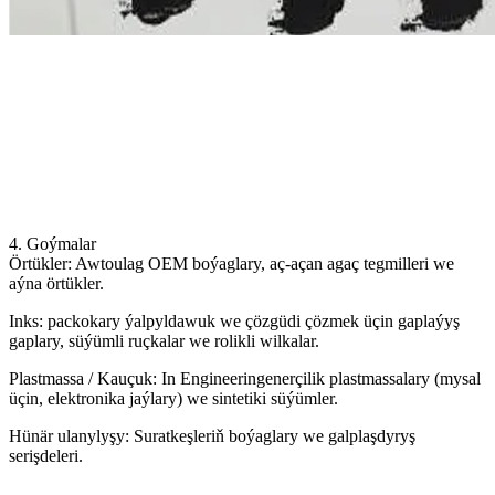
4. Goýmalar
Örtükler: Awtoulag OEM boýaglary, aç-açan agaç tegmilleri we
aýna örtükler.
Inks: packokary ýalpyldawuk we çözgüdi çözmek üçin gaplaýyş
gaplary, süýümli ruçkalar we rolikli wilkalar.
Plastmassa / Kauçuk: In Engineeringenerçilik plastmassalary (mysal
üçin, elektronika jaýlary) we sintetiki süýümler.
Hünär ulanylyşy: Suratkeşleriň boýaglary we galplaşdyryş
serişdeleri.