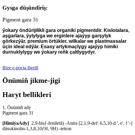
Gysga düşündiriş:
Pigment gara 31
ýokary öndürijilikli gara organiki pigmentdir. Kislotalara,
aşgarlara, ýylylyga we erginlere ajaýyp garşylyk
görkezýär, premium örtükler, wilkalar we plastmassalar
üçin ideal edýär. Esasy artykmaçlygy ajaýyp himiki
durnuklylygy we ýokary reňk çaltlygydyr.
Bize e-poçta iberiň
Önümiň jikme-jigi
Haryt bellikleri
1. Önümiň ady
Pigment gara 31
[
Himiýa
Ady
]
2,9-bisƒ-feniletil) -Antra [2,1,9-def: 6,5,10-d ', e', f '-]
diisokinolin-1,3,8,10ƒH, 9H) -tetron