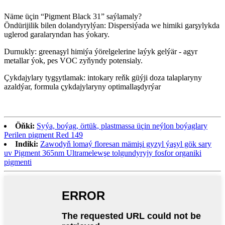
Näme üçin “Pigment Black 31” saýlamaly?
Öndürijilik bilen dolandyrylýan: Dispersiýada we himiki garşylykda
uglerod garalaryndan has ýokary.
Durnukly: greenaşyl himiýa ýörelgelerine laýyk gelýär - agyr
metallar ýok, pes VOC zyňyndy potensialy.
Çykdajylary tygşytlamak: intokary reňk güýji doza talaplaryny
azaldýar, formula çykdajylaryny optimallaşdyrýar
Öňki:
Syýa, boýag, örtük, plastmassa üçin neýlon boýaglary
Perilen pigment Red 149
Indiki:
Zawodyň lomaý floresan mämişi gyzyl ýaşyl gök sary
uv Pigment 365nm Ultramelewşe tolgundyryjy fosfor organiki
pigmenti