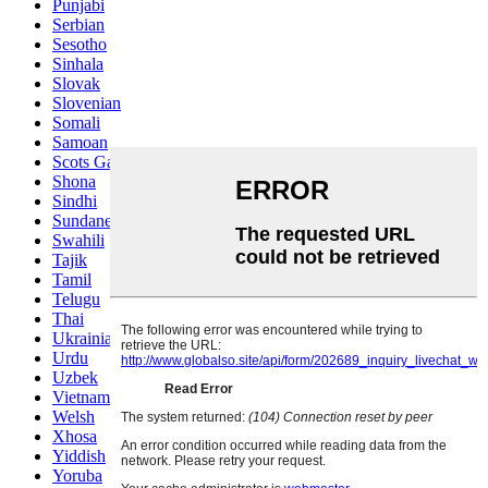
Punjabi
Serbian
Sesotho
Sinhala
Slovak
Slovenian
Somali
Samoan
Scots Gaelic
Shona
Sindhi
Sundanese
Swahili
Tajik
Tamil
Telugu
Thai
Ukrainian
Urdu
Uzbek
Vietnamese
Welsh
Xhosa
Yiddish
Yoruba