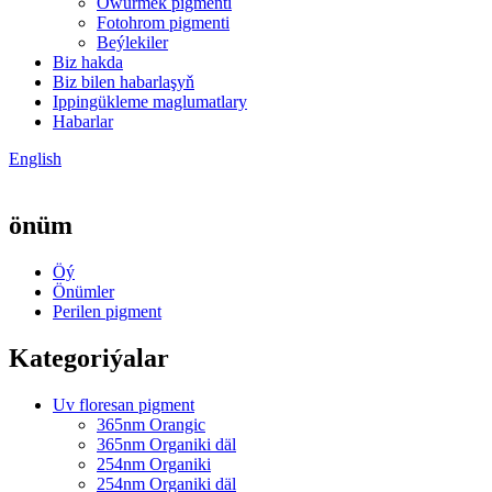
Öwürmek pigmenti
Fotohrom pigmenti
Beýlekiler
Biz hakda
Biz bilen habarlaşyň
Ippingükleme maglumatlary
Habarlar
English
önüm
Öý
Önümler
Perilen pigment
Kategoriýalar
Uv floresan pigment
365nm Orangic
365nm Organiki däl
254nm Organiki
254nm Organiki däl