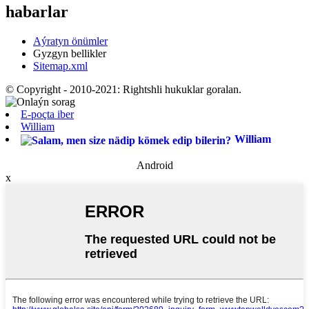
habarlar
Aýratyn önümler
Gyzgyn bellikler
Sitemap.xml
© Copyright - 2010-2021: Rightshli hukuklar goralan.
E-poçta iber
William
William
Android
x