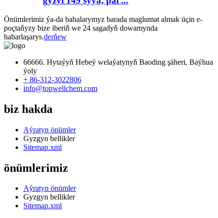
gyzyl 149 syýa, pai ...
Önümlerimiz ýa-da bahalarymyz barada maglumat almak üçin e-
poçtaňyzy bize iberiň we 24 sagadyň dowamynda
habarlaşarys.
derňew
66666. Hytaýyň Hebeý welaýatynyň Baoding şäheri, Baýhua
ýoly
+ 86-312-3022806
info@topwellchem.com
biz hakda
Aýratyn önümler
Gyzgyn bellikler
Sitemap.xml
önümlerimiz
Aýratyn önümler
Gyzgyn bellikler
Sitemap.xml