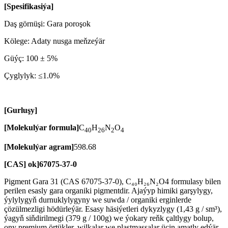
[Spesifikasiýa]
Daş görnüşi: Gara poroşok
Kölege: Adaty nusga meňzeýär
Güýç: 100 ± 5%
Çyglylyk: ≤1.0%
[Gurluşy]
[Molekulýar formula]
C
H
N
O
40
26
2
4
[Molekulýar agram]
598.68
[CAS] ok]
67075-37-0
Pigment Gara 31 (CAS 67075-37-0), C₄₀H₂₆N₂O4 formulasy bilen
perilen esasly gara organiki pigmentdir. Ajaýyp himiki garşylygy,
ýylylygyň durnuklylygyny we suwda / organiki erginlerde
çözülmezligi hödürleýär. Esasy häsiýetleri dykyzlygy (1,43 g / sm³),
ýagyň siňdirilmegi (379 g / 100g) we ýokary reňk çaltlygy bolup,
ony premium örtükler, wilkalar we plastmassalar üçin amatly edýär.