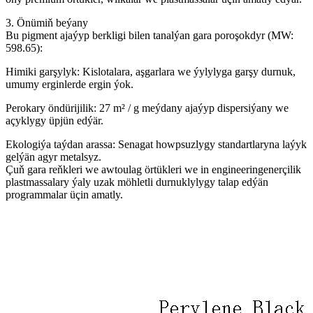
3. Önümiň beýany
Bu pigment ajaýyp berkligi bilen tanalýan gara poroşokdyr (MW:
598.65):
Himiki garşylyk: Kislotalara, aşgarlara we ýylylyga garşy durnuk,
umumy erginlerde ergin ýok.
Perokary öndürijilik: 27 m² / g meýdany ajaýyp dispersiýany we
açyklygy üpjün edýär.
Ekologiýa taýdan arassa: Senagat howpsuzlygy standartlaryna laýyk
gelýän agyr metalsyz.
Çuň gara reňkleri we awtoulag örtükleri we in engineeringenerçilik
plastmassalary ýaly uzak möhletli durnuklylygy talap edýän
programmalar üçin amatly.