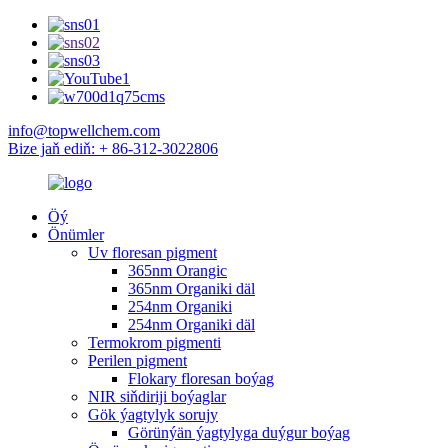
info@topwellchem.com
Bize jaň ediň: + 86-312-3022806
Öý
Önümler
Uv floresan pigment
365nm Orangic
365nm Organiki däl
254nm Organiki
254nm Organiki däl
Termokrom pigmenti
Perilen pigment
Flokary floresan boýag
NIR siňdiriji boýaglar
Gök ýagtylyk sorujy
Görünýän ýagtylyga duýgur boýag