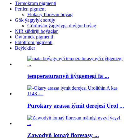
Termokrom pigmenti
Perilen pigment
Flokary floresan boýag
Gök ýagtylyk sorujy
Görünýän ýagtylyga duýgur boýag
NIR siňdiriji boýaglar
Öwürmek pigmenti
Fotohrom pigmenti
Beýlekiler
temperaturanyň üýtgemegi fa ...
Purokary arassa iýmit derejesi Urol ...
Zawodyň lomaý floresasy ...