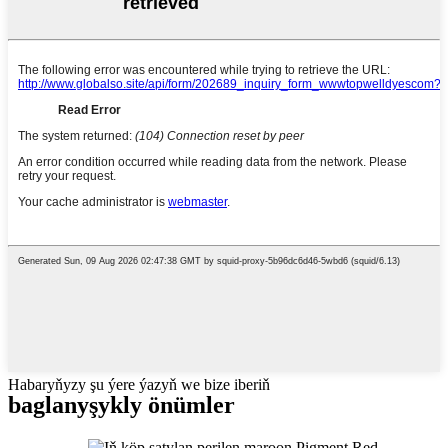
Habaryňyzy şu ýere ýazyň we bize iberiň
baglanyşykly önümler