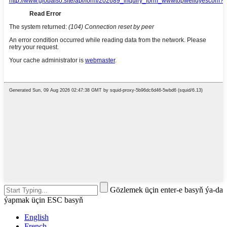
Gözlemek üçin enter-e basyň ýa-da
ýapmak üçin ESC basyň
English
French