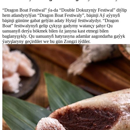
“Dragon Boat Festiwal” ýa-da “Double Dokuzynjy Festiwal” diýlip
hem atlandyrylýan “Dragon Boat Festiwaly”, bäşinji Aý aýynyň
bäşinji gününe gabat gelýän adaty Hytaý festiwalydyr. “Dragon
Boat” festiwalynyň gelip çykyşy gadymy watançy şahyr Qu
uanuanyň derýa bökmek bilen öz janyna kast etmegi bilen
baglanyşykly. Qu uanuanyň hatyrasyna adamlar aagondarha gaýyk
ýaryşlaryny geçirdiler we bu gün Zongzi iýdiler.