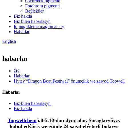
Öwürmek pigmenti
Fotohrom pigmenti
Beýlekiler
Biz hakda
Biz bilen habarlaşyň
Ippingükleme maglumatlary
Habarlar
English
habarlar
Öý
Habarlar
Hytaý “Dragon Boat Festiwal” önümçilik we zawod Topwell
Habarlar
Biz bilen habarlaşyň
Biz hakda
Topwellchem
5.8-5.10-dan dynç alar. Soraglaryňyzy
kabul edýäris we günde 24 sagat elýeterli bolarys