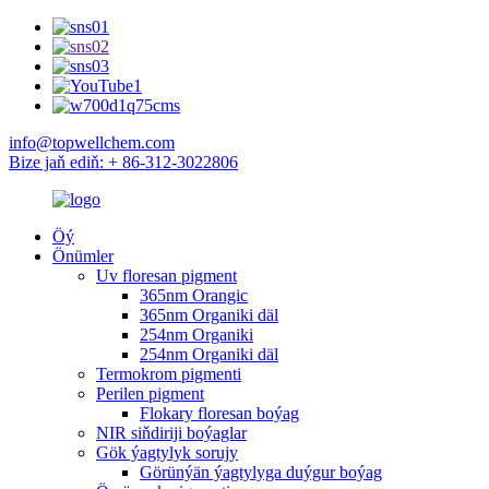
info@topwellchem.com
Bize jaň ediň: + 86-312-3022806
Öý
Önümler
Uv floresan pigment
365nm Orangic
365nm Organiki däl
254nm Organiki
254nm Organiki däl
Termokrom pigmenti
Perilen pigment
Flokary floresan boýag
NIR siňdiriji boýaglar
Gök ýagtylyk sorujy
Görünýän ýagtylyga duýgur boýag