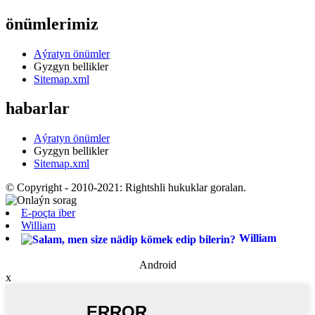
önümlerimiz
Aýratyn önümler
Gyzgyn bellikler
Sitemap.xml
habarlar
Aýratyn önümler
Gyzgyn bellikler
Sitemap.xml
© Copyright - 2010-2021: Rightshli hukuklar goralan.
E-poçta iber
William
William
Android
x