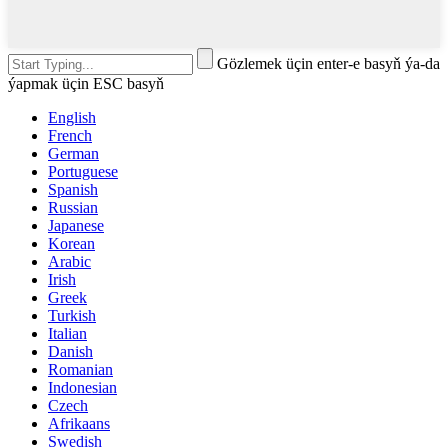
Gözlemek üçin enter-e basyň ýa-da
ýapmak üçin ESC basyň
English
French
German
Portuguese
Spanish
Russian
Japanese
Korean
Arabic
Irish
Greek
Turkish
Italian
Danish
Romanian
Indonesian
Czech
Afrikaans
Swedish