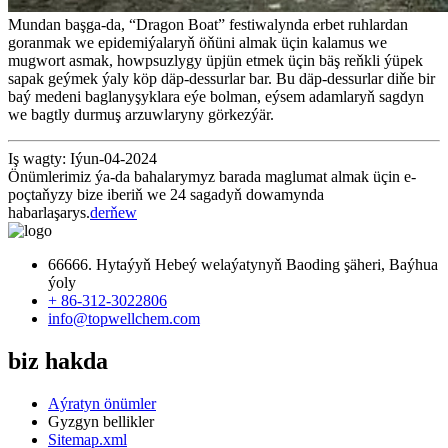
Mundan başga-da, “Dragon Boat” festiwalynda erbet ruhlardan
goranmak we epidemiýalaryň öňüni almak üçin kalamus we
mugwort asmak, howpsuzlygy üpjün etmek üçin bäş reňkli ýüpek
sapak geýmek ýaly köp däp-dessurlar bar. Bu däp-dessurlar diňe bir
baý medeni baglanyşyklara eýe bolman, eýsem adamlaryň sagdyn
we bagtly durmuş arzuwlaryny görkezýär.
Iş wagty: Iýun-04-2024
Önümlerimiz ýa-da bahalarymyz barada maglumat almak üçin e-
poçtaňyzy bize iberiň we 24 sagadyň dowamynda
habarlaşarys.
derňew
66666. Hytaýyň Hebeý welaýatynyň Baoding şäheri, Baýhua
ýoly
+ 86-312-3022806
info@topwellchem.com
biz hakda
Aýratyn önümler
Gyzgyn bellikler
Sitemap.xml