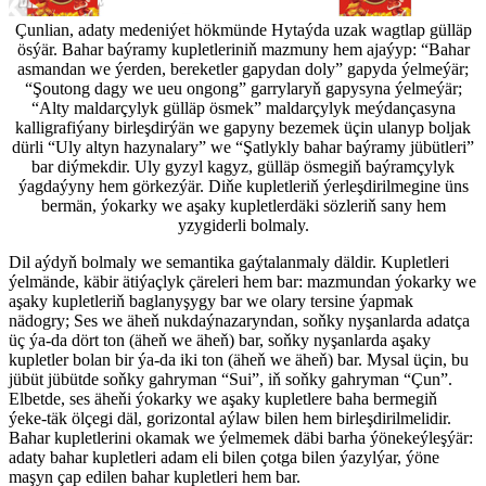
Çunlian, adaty medeniýet hökmünde Hytaýda uzak wagtlap gülläp
ösýär. Bahar baýramy kupletleriniň mazmuny hem ajaýyp: “Bahar
asmandan we ýerden, bereketler gapydan doly” gapyda ýelmeýär;
“Şoutong dagy we ueu ongong” garrylaryň gapysyna ýelmeýär;
“Alty maldarçylyk gülläp ösmek” maldarçylyk meýdançasyna
kalligrafiýany birleşdirýän we gapyny bezemek üçin ulanyp boljak
dürli “Uly altyn hazynalary” we “Şatlykly bahar baýramy jübütleri”
bar diýmekdir. Uly gyzyl kagyz, gülläp ösmegiň baýramçylyk
ýagdaýyny hem görkezýär. Diňe kupletleriň ýerleşdirilmegine üns
bermän, ýokarky we aşaky kupletlerdäki sözleriň sany hem
yzygiderli bolmaly.
Dil aýdyň bolmaly we semantika gaýtalanmaly däldir. Kupletleri
ýelmände, käbir ätiýaçlyk çäreleri hem bar: mazmundan ýokarky we
aşaky kupletleriň baglanyşygy bar we olary tersine ýapmak
nädogry; Ses we äheň nukdaýnazaryndan, soňky nyşanlarda adatça
üç ýa-da dört ton (äheň we äheň) bar, soňky nyşanlarda aşaky
kupletler bolan bir ýa-da iki ton (äheň we äheň) bar. Mysal üçin, bu
jübüt jübütde soňky gahryman “Sui”, iň soňky gahryman “Çun”.
Elbetde, ses äheňi ýokarky we aşaky kupletlere baha bermegiň
ýeke-täk ölçegi däl, gorizontal aýlaw bilen hem birleşdirilmelidir.
Bahar kupletlerini okamak we ýelmemek däbi barha ýönekeýleşýär:
adaty bahar kupletleri adam eli bilen çotga bilen ýazylýar, ýöne
maşyn çap edilen bahar kupletleri hem bar.