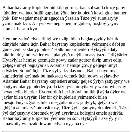
Bahar baýramy kupletleriniň köp görnüşi bar, şol sanda köçe gapy
jübütleri we inedördül gapylar, ýöne her kupletiň keseligine banner
ýok. Bir wagtlar meşhur agaçdan ýasalan Täze ýyl suratlaryny
yzarlamak kyn; Ajaýyp we nepis penjire gülleri, hoşboý ysyny
tapmak hasam kyn
Hemme zadyň elýeterliligi we tizligi bilen baglanyşykly häzirki
dünýäde näme üçin Bahar baýramy kupletlerini ýelmemek däbi şu
güne çenli saklanyp bilner? Halk hünärmenleri Hytaýyň adaty
pikirini düşündirýärler we “planylyň meýilnamasy ýazda” diýýärler.
Hytaýlylar hemişe geçmişde gowy zatlar getirer diýip umyt edip,
geljege umyt baglaýarlar. Adamlar hemişe gowy geljege umyt
edýärler. Şonuň üçin Täze ýyl ýakynlaşanda, Bahar baýramy
kupletlerini goýmak bu maksada ýetmek üçin gowy saýlawdyr.
Adamlar Bahar baýramy kupletleri arkaly geljek ýylyň şatlygyny we
bagtyny ulanyp bilerler ýa-da täze ýyla umytlaryny we umytlaryny
beýan edip bilerler. Everyurduň her bir öýi, on ikinji aýda öýler we
jaýlar bilen üýşýär. Her bir öý kupletleri ýelmemek bilen
meşgullanýar. Şol iş bilen meşgullanmak, janlylyk, gelýän we
gidýän adamlaryň atmosferasy, Täze ýyl tagamyny demlemek, Täze
ýyl duýgusyny döretmek ýylyň aýrylmaz bölegini emele getirýär.
Bahar baýramy kupletleri ýelmenden soň, Hytaýyň Täze ýyly iň
tapawutly we uzak dowam edýän nyşana eýe