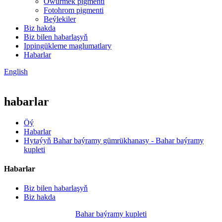
Öwürmek pigmenti
Fotohrom pigmenti
Beýlekiler
Biz hakda
Biz bilen habarlaşyň
Ippingükleme maglumatlary
Habarlar
English
habarlar
Öý
Habarlar
Hytaýyň Bahar baýramy gümrükhanasy - Bahar baýramy
kupleti
Habarlar
Biz bilen habarlaşyň
Biz hakda
Bahar baýramy kupleti