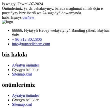
Iş wagty: Fewral-07-2024
Önümlerimiz ýa-da bahalarymyz barada maglumat almak üçin e-
poçtaňyzy bize iberiň we 24 sagadyň dowamynda
habarlaşarys.
derňew
66666. Hytaýyň Hebeý welaýatynyň Baoding şäheri, Baýhua
ýoly
+ 86-312-3022806
info@topwellchem.com
biz hakda
Aýratyn önümler
Gyzgyn bellikler
Sitemap.xml
önümlerimiz
Aýratyn önümler
Gyzgyn bellikler
Sitemap.xml