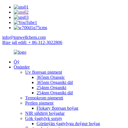
info@topwellchem.com
Bize jaň ediň: + 86-312-3022806
Öý
Önümler
Uv floresan pigment
365nm Orangic
365nm Organiki däl
254nm Organiki
254nm Organiki däl
Termokrom pigmenti
Perilen pigment
Flokary floresan boýag
NIR siňdiriji boýaglar
Gök ýagtylyk sorujy
Görünýän ýagtylyga duýgur boýag