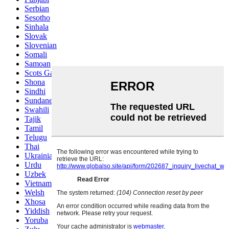
Serbian
Sesotho
Sinhala
Slovak
Slovenian
Somali
Samoan
Scots Gaelic
Shona
Sindhi
Sundanese
Swahili
Tajik
Tamil
Telugu
Thai
Ukrainian
Urdu
Uzbek
Vietnamese
Welsh
Xhosa
Yiddish
Yoruba