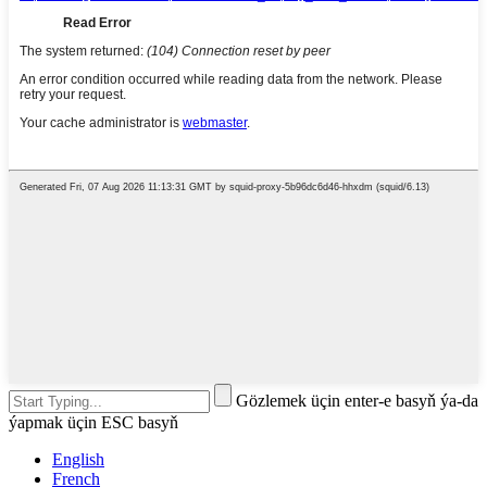
Gözlemek üçin enter-e basyň ýa-da
ýapmak üçin ESC basyň
English
French